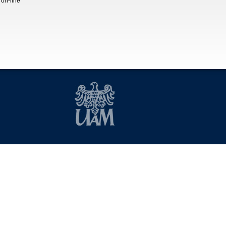
 on-line