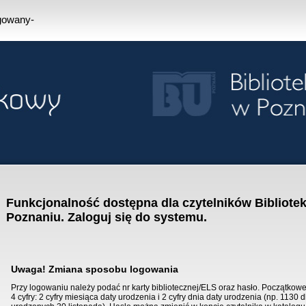
ogowany-
Funkcjonalność dostępna dla czytelników Bibliotek
Poznaniu. Zaloguj się do systemu.
Uwaga! Zmiana sposobu logowania
Przy logowaniu należy podać nr karty bibliotecznej/ELS oraz hasło. Początkowe
4 cyfry: 2 cyfry miesiąca daty urodzenia i 2 cyfry dnia daty urodzenia (np. 1130 d