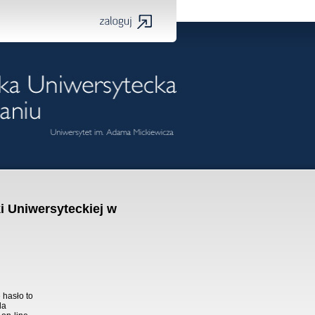
i Uniwersyteckiej w
 hasło to
la