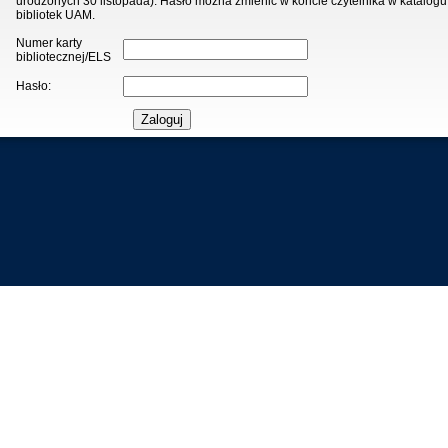
urodzonych 30 listopada). Hasło można zmienić w koncie czytelnika w katalogu
bibliotek UAM.
Numer karty
bibliotecznej/ELS
Hasło: