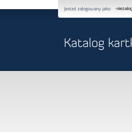
-niezal