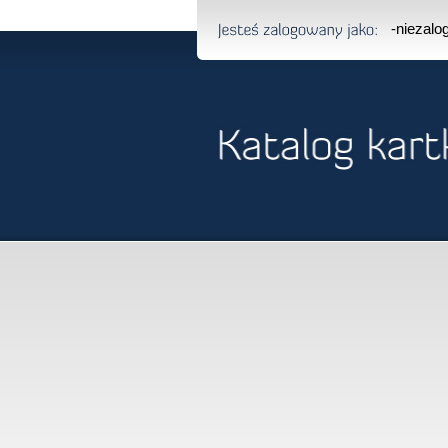
-niezal