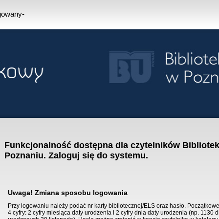
ogowany-
Funkcjonalność dostępna dla czytelników Bibliotek
Poznaniu. Zaloguj się do systemu.
Uwaga! Zmiana sposobu logowania
Przy logowaniu należy podać nr karty bibliotecznej/ELS oraz hasło. Początkowe
4 cyfry: 2 cyfry miesiąca daty urodzenia i 2 cyfry dnia daty urodzenia (np. 1130 d