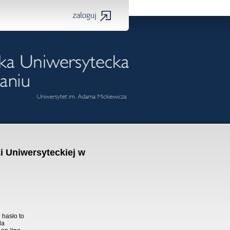
i Uniwersyteckiej w
 hasło to
la