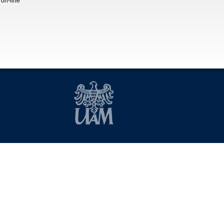
 on-line