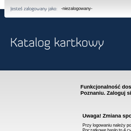
-niezalogowany-
Funkcjonalność dost
Poznaniu. Zaloguj s
Uwaga! Zmiana sp
Przy logowaniu należy pod
Początkowe hasło to 4 cyf