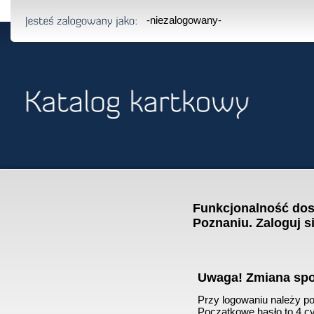
-niezalogowany-
Funkcjonalność dost
Poznaniu. Zaloguj s
Uwaga! Zmiana sp
Przy logowaniu należy pod
Początkowe hasło to 4 cyf