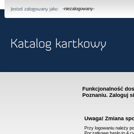
-niezalogowany-
Funkcjonalność dost
Poznaniu. Zaloguj s
Uwaga! Zmiana sp
Przy logowaniu należy pod
Początkowe hasło to 4 cyf