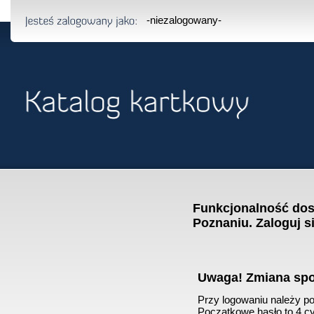
-niezalogowany-
Funkcjonalność dost
Poznaniu. Zaloguj s
Uwaga! Zmiana sp
Przy logowaniu należy pod
Początkowe hasło to 4 cyf