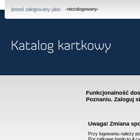
-niezalogowany-
Funkcjonalność dost
Poznaniu. Zaloguj s
Uwaga! Zmiana sp
Przy logowaniu należy pod
Początkowe hasło to 4 cyf