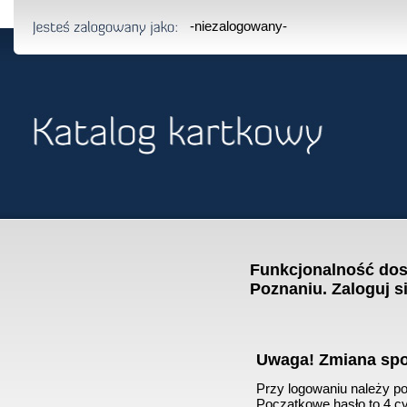
-niezalogowany-
Funkcjonalność dost
Poznaniu. Zaloguj s
Uwaga! Zmiana sp
Przy logowaniu należy pod
Początkowe hasło to 4 cyf