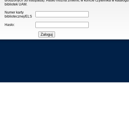
urodzonych 30 listopada). Hasło można zmienić w koncie czytelnika w katalogu
bibliotek UAM.
Numer karty
bibliotecznej/ELS
Hasło: