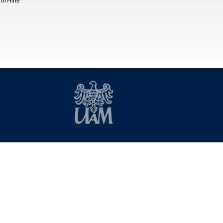
 on-line