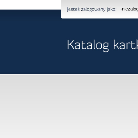
-niezal