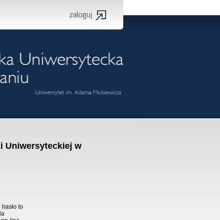
i Uniwersyteckiej w
 hasło to
la