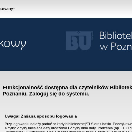
ogowany-
Funkcjonalność dostępna dla czytelników Bibliotek
Poznaniu. Zaloguj się do systemu.
Uwaga! Zmiana sposobu logowania
Przy logowaniu należy podać nr karty bibliotecznej/ELS oraz hasło. Początkowe
4 cyfry: 2 cyfry miesiąca daty urodzenia i 2 cyfry dnia daty urodzenia (np. 1130 d