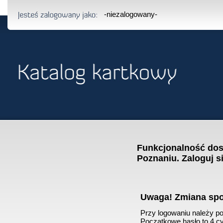
-niezalogowany-
Funkcjonalność dost
Poznaniu. Zaloguj s
Uwaga! Zmiana sp
Przy logowaniu należy pod
Początkowe hasło to 4 cyf