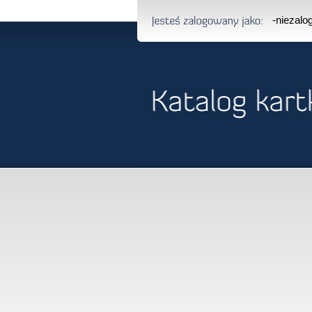
-niezal