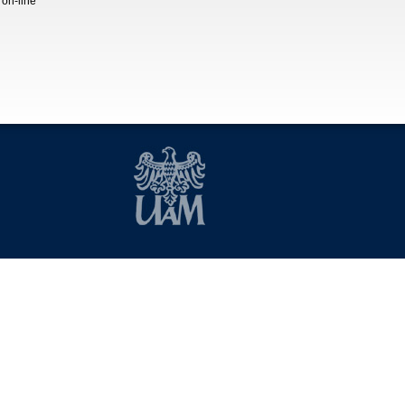
 on-line