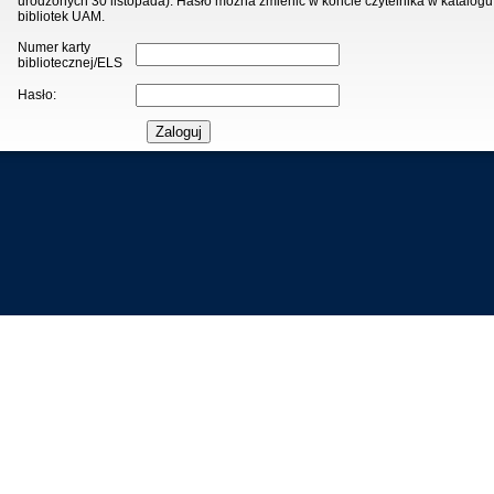
urodzonych 30 listopada). Hasło można zmienić w koncie czytelnika w katalogu
bibliotek UAM.
Numer karty
bibliotecznej/ELS
Hasło: