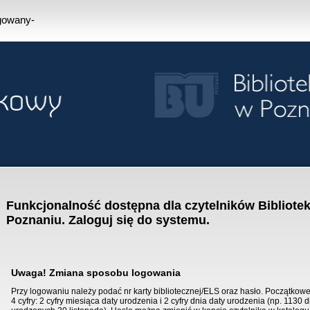
ogowany-
Funkcjonalność dostępna dla czytelników Bibliotek
Poznaniu. Zaloguj się do systemu.
Uwaga! Zmiana sposobu logowania
Przy logowaniu należy podać nr karty bibliotecznej/ELS oraz hasło. Początkowe
4 cyfry: 2 cyfry miesiąca daty urodzenia i 2 cyfry dnia daty urodzenia (np. 1130 d