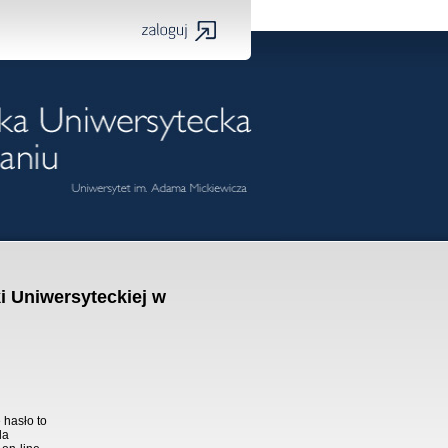
i Uniwersyteckiej w
 hasło to
la