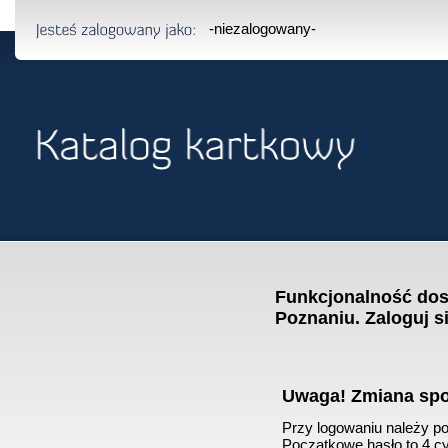
-niezalogowany-
Funkcjonalność dost
Poznaniu. Zaloguj s
Uwaga! Zmiana sp
Przy logowaniu należy pod
Początkowe hasło to 4 cyf