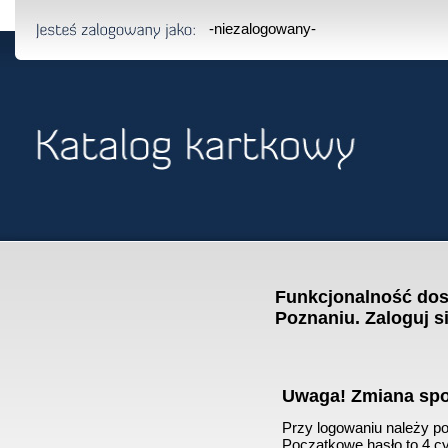
-niezalogowany-
Funkcjonalność dost
Poznaniu. Zaloguj s
Uwaga! Zmiana sp
Przy logowaniu należy pod
Początkowe hasło to 4 cyf