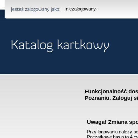
-niezalogowany-
Funkcjonalność dost
Poznaniu. Zaloguj s
Uwaga! Zmiana sp
Przy logowaniu należy pod
Początkowe hasło to 4 cyf