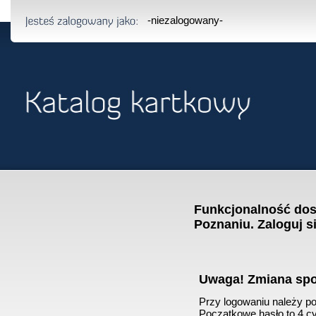
-niezalogowany-
Funkcjonalność dost
Poznaniu. Zaloguj s
Uwaga! Zmiana sp
Przy logowaniu należy pod
Początkowe hasło to 4 cyf